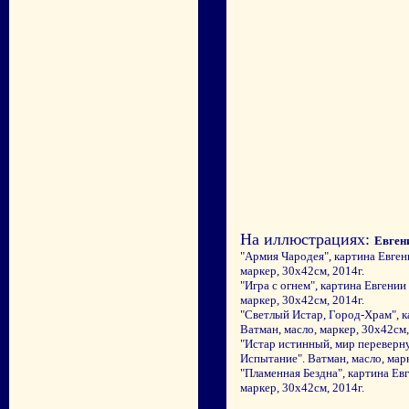
На иллюстрациях:
Евген
"Армия Чародея", картина Евген
маркер, 30х42см, 2014г.
"Игра с огнем", картина Евгени
маркер, 30х42см, 2014г.
"Светлый Истар, Город-Храм", 
Ватман, масло, маркер, 30х42см,
"Истар истинный, мир переверну
Испытание". Ватман, масло, марк
"Пламенная Бездна", картина Ев
маркер, 30х42см, 2014г.