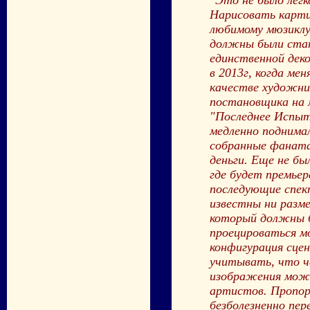
Нарисовать карт
любимому мюзиклу
должны были ста
единственной деко
в 2013г, когда мен
качестве художни
постановщика на 
"Последнее Испыт
медленно поднима
собранные фанат
деньги. Еще не бы
где будет премьер
последующие спек
известны ни разме
который должны 
проецироваться м
конфигурация сце
учитывать, что 
изображения може
артистов. Пропор
безболезненно пе