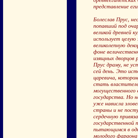
представление еги
Болеслав Прус, не
попавший под оча
великой древней к
использует целую 
великолепную дек
фоне величествен
изящных дворцов 
Прус драму, не ус
сей день. Это ист
царевича, которо
стать властителе
могущественного 
государства. Но 
уже нависла злов
страны и не пост
сердечную привяз
государственной 
пытающимся в оди
молодого фараона