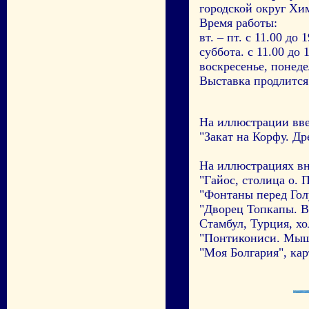
городской округ Хим
Время работы:
вт. – пт. с 11.00 до 
суббота. с 11.00 до 
воскресенье, понед
Выставка продлится 
На иллюстрации вве
"Закат на Корфу. Д
На иллюстрациях вн
"Гайос, столица о. 
"Фонтаны перед Голу
"Дворец Топкапы. В
Стамбул, Турция, хо
"Понтикониси. Мыши
"Моя Болгария", кар