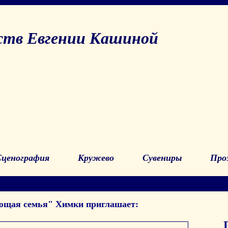
ств Евгении Кашиной
Сценография
Кружево
Сувениры
Про
ющая семья" Химки приглашает: