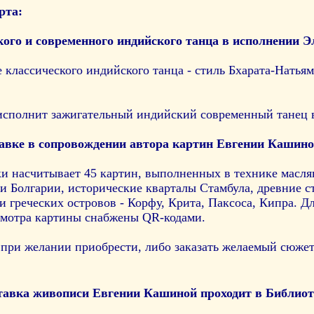
рта:
кого и современного индийского танца в исполнении
классического индийского танца - стиль Бхарата-Натья
сполнит зажигательный индийский современный танец в с
авке в сопровождении автора картин Евгении Кашино
и насчитывает 45 картин, выполненных в технике масля
и Болгарии, исторические кварталы Стамбула, древние с
 греческих островов - Корфу, Крита, Паксоса, Кипра. Дл
смотра картины снабжены QR-кодами.
при желании приобрести, либо заказать желаемый сюжет
тавка живописи Евгении Кашиной проходит в Библио