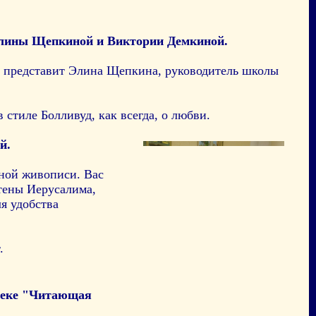
 Элины Щепкиной и Виктории Демкиной.
м представит Элина Щепкина, руководитель школы
тиле Болливуд, как всегда, о любви.
й.
ной живописи. Вас
тены Иерусалима,
я удобства
.
теке "Читающая