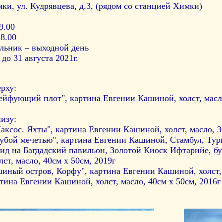
ки, ул. Кудрявцева, д.3, (рядом со станцией Химки)
19.00
18.00
ельник – выходной день
до 31 августа 2021г.
рху:
рейфующий плот", картина Евгении Кашиной, холст, масло
изу:
Паксос. Яхты", картина Евгении Кашиной, холст, масло, 3
бой мечетью", картина Евгении Кашиной, Стамбул, Турци
ид на Багдадский павильон, Золотой Киоск Ифтарийе, бу
лст, масло, 40см х 50см, 2019г
ный остров, Корфу", картина Евгении Кашиной, холст, м
тина Евгении Кашиной, холст, масло, 40см х 50см, 2016г