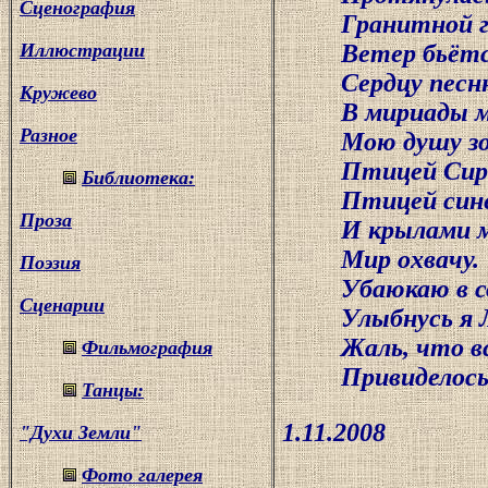
Сценография
Гранитной го
Иллюстрации
Ветер бьётся 
Сердцу песню
Кружево
В мириады м
Разное
Мою душу зо
Птицей Сирин
Библиотека:
Птицей синей 
Проза
И крылами мо
Мир охвачу.
Поэзия
Убаюкаю в со
Сценарии
Улыбнусь я Л
Жаль, что всё
Фильмография
Привиделось 
Танцы:
1.11.2008
"Духи Земли"
Фото галерея