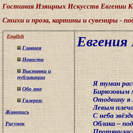
Гостиная Изящных Искусств Евгении К
Стихи и проза, картины и сувениры - по
English
Евгения
Главная
Новости
Выставки и
публикации
Я туман расс
Обо мне
Бирюзовым м
Отодвину я л
Галерея:
Левым плечо
Живопись
С неба звёзды 
Облака – подо
Рисунок
Протянулась 